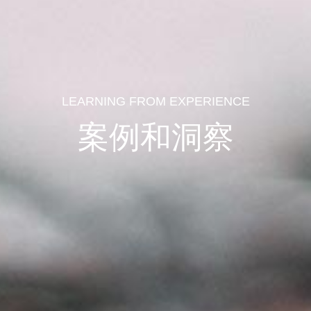
LEARNING FROM EXPERIENCE
案例和洞察