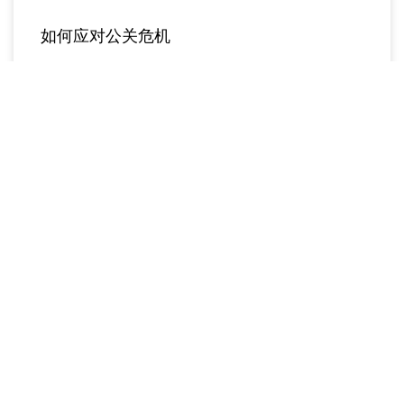
如何应对公关危机
成功应对公关危机的黄金六法则
更多
没有更多内容了。
立刻开启无忧的品牌腾