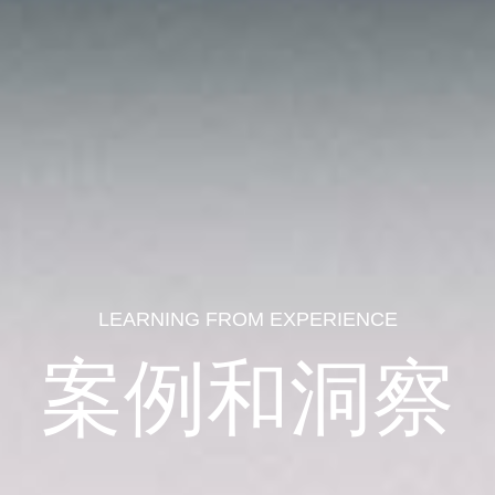
LEARNING FROM EXPERIENCE
案例和洞察