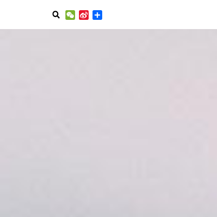
WeChat
Sina
分
Weibo
享