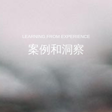
LEARNING FROM EXPERIENCE
案例和洞察