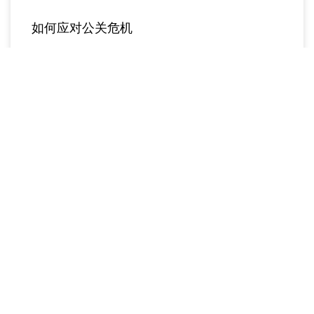
如何应对公关危机
成功应对公关危机的黄金六法则
更多
没有更多内容了。
立刻开启无忧的品牌腾