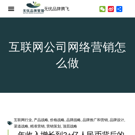
无忧品牌腾飞
WeChat
Sina
分
Weibo
享
互联网公司网络营销怎
么做
互联网行业
,
产品战略
,
价格战略
,
品牌战略
,
品牌推广和营销
,
品牌设计
,
渠道战略
,
精准营销
,
营销策划
,
顶层战略
年收入增长到2+亿人民币背后的