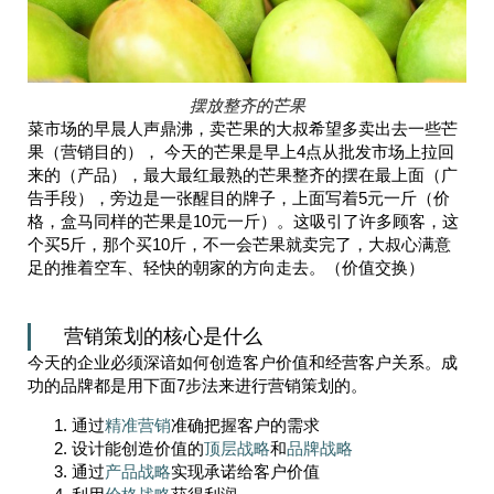
摆放整齐的芒果
菜市场的早晨人声鼎沸，卖芒果的大叔希望多卖出去一些芒
果（营销目的）， 今天的芒果是早上4点从批发市场上拉回
来的（产品），最大最红最熟的芒果整齐的摆在最上面（广
告手段），旁边是一张醒目的牌子，上面写着5元一斤（价
格，盒马同样的芒果是10元一斤）。这吸引了许多顾客，这
个买5斤，那个买10斤，不一会芒果就卖完了，大叔心满意
足的推着空车、轻快的朝家的方向走去。（价值交换）
营销策划的核心是什么
今天的企业必须深谙如何创造客户价值和经营客户关系。成
功的品牌都是用下面7步法来进行营销策划的。
通过
精准营销
准确把握客户的需求
设计能创造价值的
顶层战略
和
品牌战略
通过
产品战略
实现承诺给客户价值